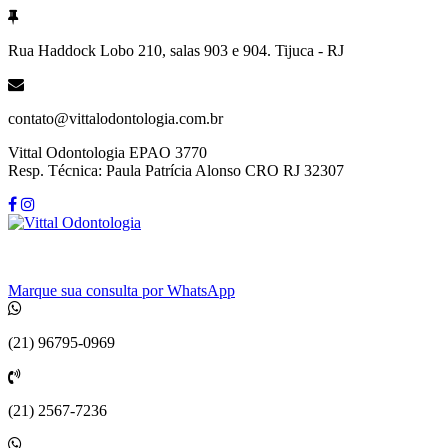
Pular
para
Rua Haddock Lobo 210, salas 903 e 904. Tijuca - RJ
o
conteúdo
contato@vittalodontologia.com.br
Vittal Odontologia EPAO 3770
Resp. Técnica: Paula Patrícia Alonso CRO RJ 32307
Marque sua consulta por WhatsApp
(21) 96795-0969
(21) 2567-7236