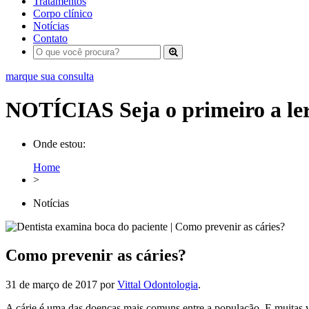
Tratamentos
Corpo clínico
Notícias
Contato
marque sua consulta
NOTÍCIAS
Seja o primeiro a le
Onde estou:
Home
>
Notícias
Como prevenir as cáries?
31 de março de 2017
por
Vittal Odontologia
.
A cárie é uma das doenças mais comuns entre a população. E muitas ve