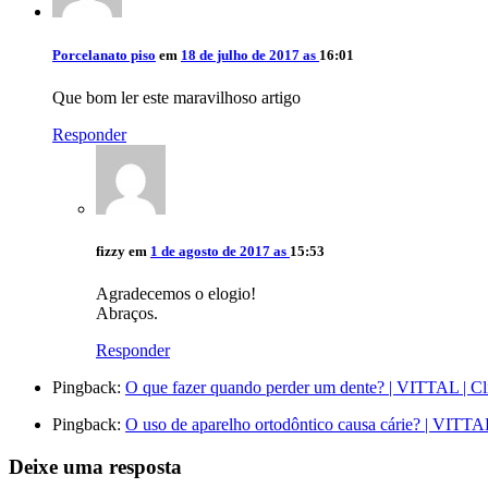
Porcelanato piso
em
18 de julho de 2017 as
16:01
Que bom ler este maravilhoso artigo
Responder
fizzy
em
1 de agosto de 2017 as
15:53
Agradecemos o elogio!
Abraços.
Responder
Pingback:
O que fazer quando perder um dente? | VITTAL | Clí
Pingback:
O uso de aparelho ortodôntico causa cárie? | VITTAL
Deixe uma resposta