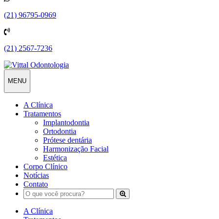
(21) 96795-0969
(21) 2567-7236
Alternar
MENU
navegação
A Clínica
Tratamentos
Implantodontia
Ortodontia
Prótese dentária
Harmonização Facial
Estética
Corpo Clínico
Notícias
Contato
A Clínica