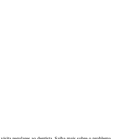
isita regulares ao dentista. Saiba mais sobre o problema.