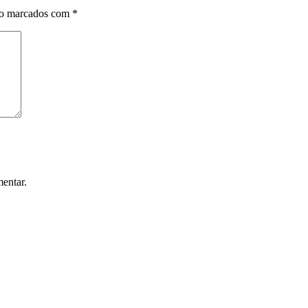
ão marcados com
*
entar.